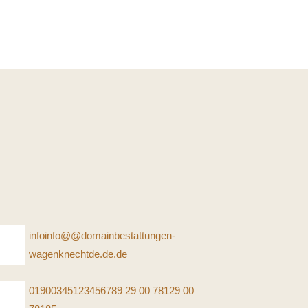
info
info
@
@
domain
bestattungen-
wagenknecht
de
.de
.de
0190
0345
123456789
29 00 781
29 00