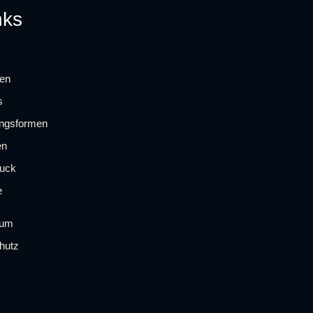
nks
gen
s
ungsformen
en
ruck
e
sum
hutz