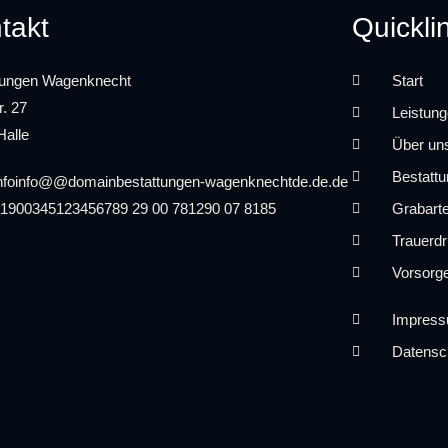
takt
Quickli
tungen Wagenknecht
Start
r. 27
Leistun
Halle
Über un
Bestatt
nfo
info
@
@
domain
bestattungen-wagenknecht
de
.de
.de
0190
0345
123456789
29 00 781
290 07 81
85
Grabart
Trauerd
Vorsorg
Impres
Datensc